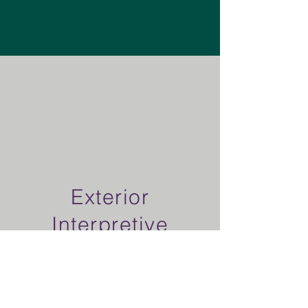
Exterior
Interpretive
Exhibitry- Project
Example 1